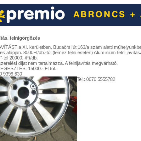
ítás, felnigörgőzés
ÍTÁST a XI. kerületben, Budaörsi út 163/a szám alatti műhelyünkb
és alapján. 8000Ft/db.-tól.(lemez felni esetén) Alumínium felni javítása
"-tól 20000.-/Ft/db.
szerelési díjat nem tartalmazza. A felnijavítás megvárható.
EGESZTÉS: 15000.- Ft tól.
20 9399 630
Tel.: 0670 5555782