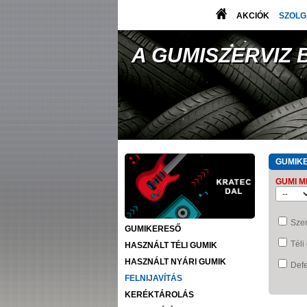
AKCIÓK
SZOLG
A GUMISZERVIZ
GUMIK
GUMI M
Sze
GUMIKERESŐ
Téli
HASZNÁLT TÉLI GUMIK
HASZNÁLT NYÁRI GUMIK
Defe
FELNIJAVÍTÁS
KERÉKTÁROLÁS