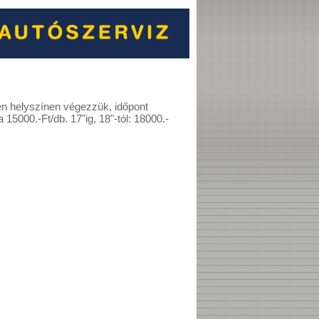
en helyszínen végezzük, időpont
 15000.-Ft/db. 17"ig, 18"-tól: 18000.-