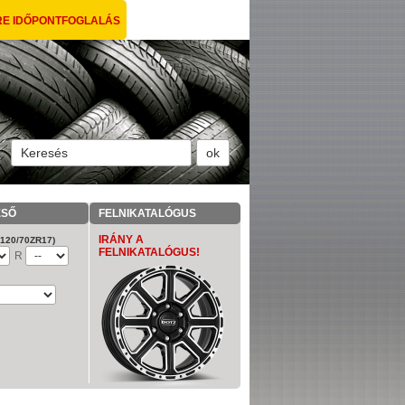
RE IDŐPONTFOGLALÁS
ESŐ
FELNIKATALÓGUS
IRÁNY A
: 120/70ZR17)
FELNIKATALÓGUS!
R