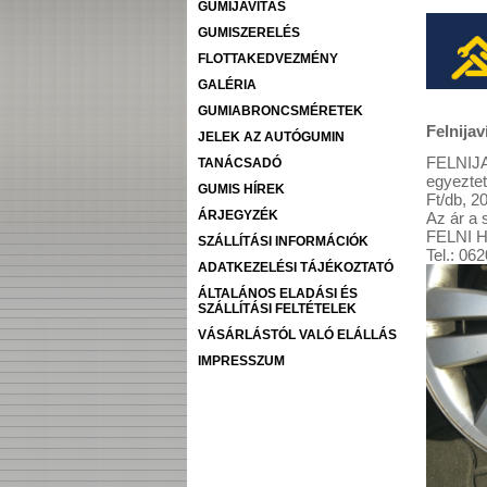
GUMIJAVÍTÁS
GUMISZERELÉS
FLOTTAKEDVEZMÉNY
GALÉRIA
GUMIABRONCSMÉRETEK
Felnijav
JELEK AZ AUTÓGUMIN
FELNIJAV
TANÁCSADÓ
egyeztet
GUMIS HÍREK
Ft/db, 20
ÁRJEGYZÉK
Az ár a 
FELNI H
SZÁLLÍTÁSI INFORMÁCIÓK
Tel.: 06
ADATKEZELÉSI TÁJÉKOZTATÓ
ÁLTALÁNOS ELADÁSI ÉS
SZÁLLÍTÁSI FELTÉTELEK
VÁSÁRLÁSTÓL VALÓ ELÁLLÁS
IMPRESSZUM