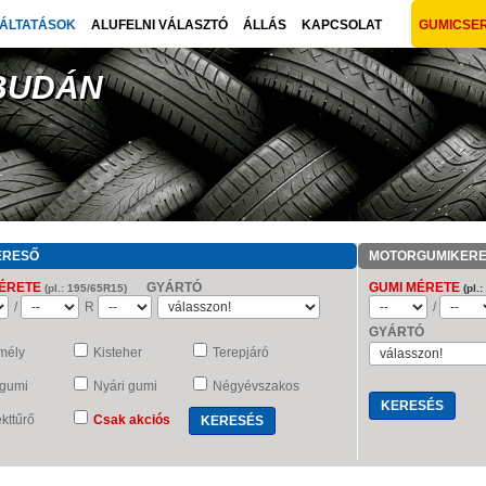
ÁLTATÁSOK
ALUFELNI VÁLASZTÓ
ÁLLÁS
KAPCSOLAT
GUMICSE
 BUDÁN
ERESŐ
MOTORGUMIKER
ÉRETE
GYÁRTÓ
GUMI MÉRETE
(pl.: 195/65R15)
(pl.
/
R
/
GYÁRTÓ
mély
Kisteher
Terepjáró
 gumi
Nyári gumi
Négyévszakos
kttűrő
Csak akciós