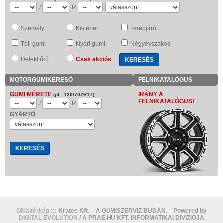
/
R
Személy
Kisteher
Terepjáró
Téli gumi
Nyári gumi
Négyévszakos
Defekttűrő
Csak akciós
MOTORGUMIKERESŐ
FELNIKATALÓGUS
GUMI MÉRETE
IRÁNY A
(pl.: 120/70ZR17)
FELNIKATALÓGUS!
/
R
GYÁRTÓ
Oldaltérkép
::: Kratec Kft. – A GUMISZERVIZ BUDÁN. Powered by
DIGITAL EVOLUTION
/ A PRAE.HU KFT. INFORMATIKAI DIVÍZIÓJA