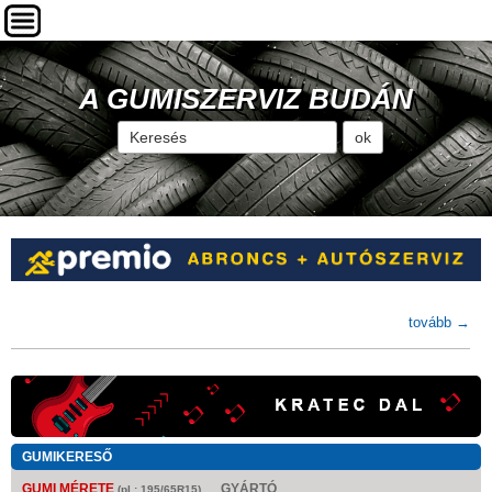
A GUMISZERVIZ BUDÁN
tovább →
GUMIKERESŐ
GUMI MÉRETE
GYÁRTÓ
(pl.: 195/65R15)