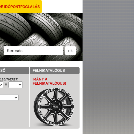
RE IDŐPONTFOGLALÁS
ESŐ
FELNIKATALÓGUS
IRÁNY A
: 120/70ZR17)
FELNIKATALÓGUS!
R