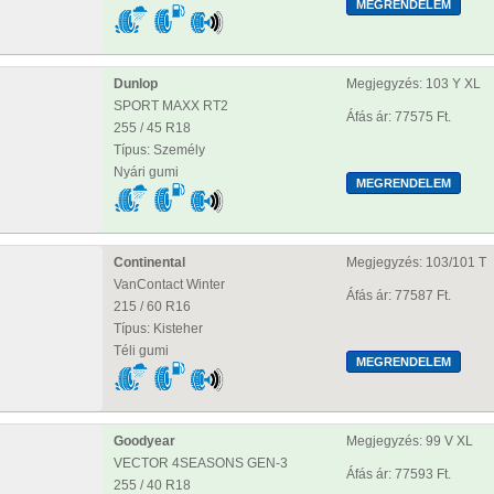
Dunlop
Megjegyzés: 103 Y XL
SPORT MAXX RT2
Áfás ár: 77575 Ft.
255 / 45 R18
Típus: Személy
Nyári gumi
Continental
Megjegyzés: 103/101 T
VanContact Winter
Áfás ár: 77587 Ft.
215 / 60 R16
Típus: Kisteher
Téli gumi
Goodyear
Megjegyzés: 99 V XL
VECTOR 4SEASONS GEN-3
Áfás ár: 77593 Ft.
255 / 40 R18