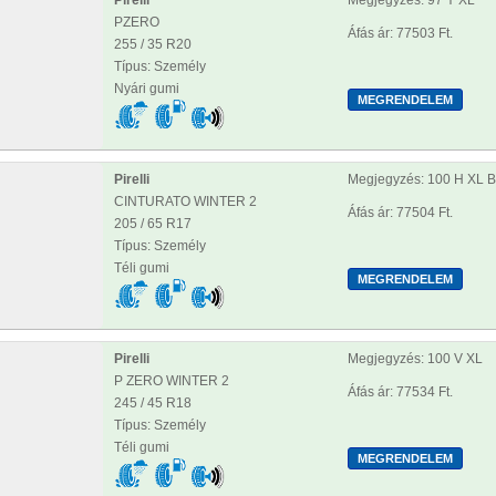
PZERO
Áfás ár: 77503 Ft.
255 / 35 R20
Típus: Személy
Nyári gumi
Pirelli
Megjegyzés: 100 H XL
CINTURATO WINTER 2
Áfás ár: 77504 Ft.
205 / 65 R17
Típus: Személy
Téli gumi
Pirelli
Megjegyzés: 100 V XL
P ZERO WINTER 2
Áfás ár: 77534 Ft.
245 / 45 R18
Típus: Személy
Téli gumi