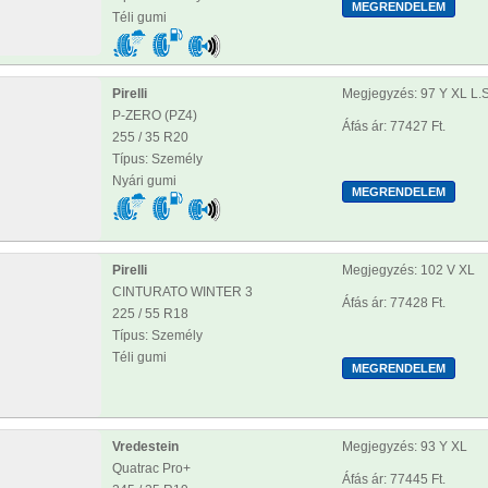
Téli gumi
Pirelli
Megjegyzés: 97 Y XL L.S
P-ZERO (PZ4)
Áfás ár: 77427 Ft.
255 / 35 R20
Típus: Személy
Nyári gumi
Pirelli
Megjegyzés: 102 V XL
CINTURATO WINTER 3
Áfás ár: 77428 Ft.
225 / 55 R18
Típus: Személy
Téli gumi
Vredestein
Megjegyzés: 93 Y XL
Quatrac Pro+
Áfás ár: 77445 Ft.