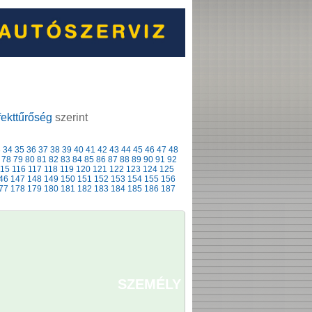
ekttűrőség
szerint
3
34
35
36
37
38
39
40
41
42
43
44
45
46
47
48
78
79
80
81
82
83
84
85
86
87
88
89
90
91
92
115
116
117
118
119
120
121
122
123
124
125
46
147
148
149
150
151
152
153
154
155
156
77
178
179
180
181
182
183
184
185
186
187
SZEMÉLY