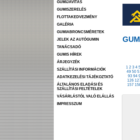
GUMIJAVÍTÁS
GUMISZERELÉS
FLOTTAKEDVEZMÉNY
GALÉRIA
GUMIABRONCSMÉRETEK
GUM
JELEK AZ AUTÓGUMIN
TANÁCSADÓ
GUMIS HÍREK
ÁRJEGYZÉK
1
2
3
4
SZÁLLÍTÁSI INFORMÁCIÓK
49
50
5
93
94
ADATKEZELÉSI TÁJÉKOZTATÓ
126
12
ÁLTALÁNOS ELADÁSI ÉS
157
15
SZÁLLÍTÁSI FELTÉTELEK
VÁSÁRLÁSTÓL VALÓ ELÁLLÁS
IMPRESSZUM