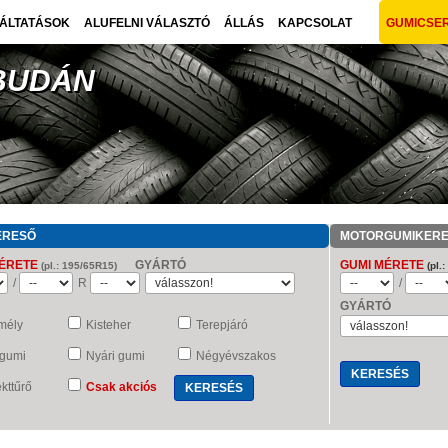
ÁLTATÁSOK
ALUFELNI VÁLASZTÓ
ÁLLÁS
KAPCSOLAT
GUMICSE
 BUDÁN
ERESŐ
MOTORGUMIKER
ÉRETE
GYÁRTÓ
GUMI MÉRETE
(pl.: 195/65R15)
(pl.
/
R
/
GYÁRTÓ
mély
Kisteher
Terepjáró
 gumi
Nyári gumi
Négyévszakos
kttűrő
Csak akciós