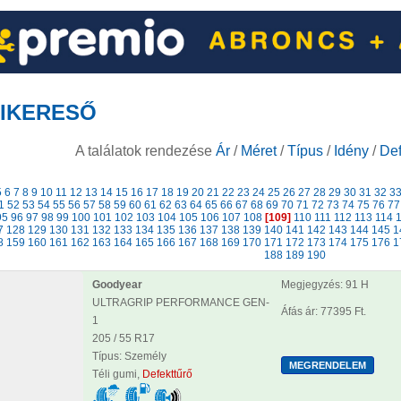
IKERESŐ
A találatok rendezése
Ár
/
Méret
/
Típus
/
Idény
/
Def
5
6
7
8
9
10
11
12
13
14
15
16
17
18
19
20
21
22
23
24
25
26
27
28
29
30
31
32
3
1
52
53
54
55
56
57
58
59
60
61
62
63
64
65
66
67
68
69
70
71
72
73
74
75
76
77
95
96
97
98
99
100
101
102
103
104
105
106
107
108
[109]
110
111
112
113
114
7
128
129
130
131
132
133
134
135
136
137
138
139
140
141
142
143
144
145
1
8
159
160
161
162
163
164
165
166
167
168
169
170
171
172
173
174
175
176
1
188
189
190
Goodyear
Megjegyzés: 91 H
ULTRAGRIP PERFORMANCE GEN-
Áfás ár: 77395 Ft.
1
205 / 55 R17
Típus: Személy
Téli gumi,
Defekttűrő