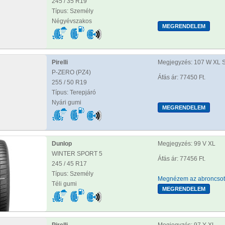
245 / 35 R19
Típus: Személy
Négyévszakos
Pirelli
Megjegyzés: 107 W XL S
P-ZERO (PZ4)
Áfás ár: 77450 Ft.
255 / 50 R19
Típus: Terepjáró
Nyári gumi
Dunlop
Megjegyzés: 99 V XL
WINTER SPORT 5
Áfás ár: 77456 Ft.
245 / 45 R17
Típus: Személy
Megnézem az abroncsot
Téli gumi
Pirelli
Megjegyzés: 97 Y XL