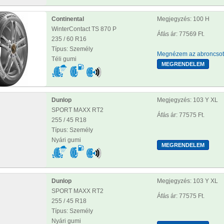
Continental
Megjegyzés: 100 H
WinterContact TS 870 P
Áfás ár: 77569 Ft.
235 / 60 R16
Típus: Személy
Megnézem az abroncsot
Téli gumi
Dunlop
Megjegyzés: 103 Y XL
SPORT MAXX RT2
Áfás ár: 77575 Ft.
255 / 45 R18
Típus: Személy
Nyári gumi
Dunlop
Megjegyzés: 103 Y XL
SPORT MAXX RT2
Áfás ár: 77575 Ft.
255 / 45 R18
Típus: Személy
Nyári gumi