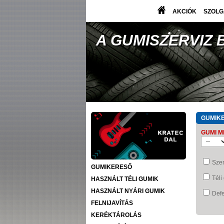
AKCIÓK
SZOLG
A GUMISZERVIZ
GUMIK
GUMI M
Sze
GUMIKERESŐ
Téli
HASZNÁLT TÉLI GUMIK
HASZNÁLT NYÁRI GUMIK
Defe
FELNIJAVÍTÁS
KERÉKTÁROLÁS