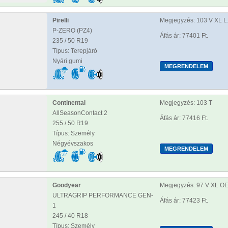
Pirelli
Megjegyzés: 103 V XL L
P-ZERO (PZ4)
Áfás ár: 77401 Ft.
235 / 50 R19
Típus: Terepjáró
Nyári gumi
Continental
Megjegyzés: 103 T
AllSeasonContact 2
Áfás ár: 77416 Ft.
255 / 50 R19
Típus: Személy
Négyévszakos
Goodyear
Megjegyzés: 97 V XL O
ULTRAGRIP PERFORMANCE GEN-
Áfás ár: 77423 Ft.
1
245 / 40 R18
Típus: Személy