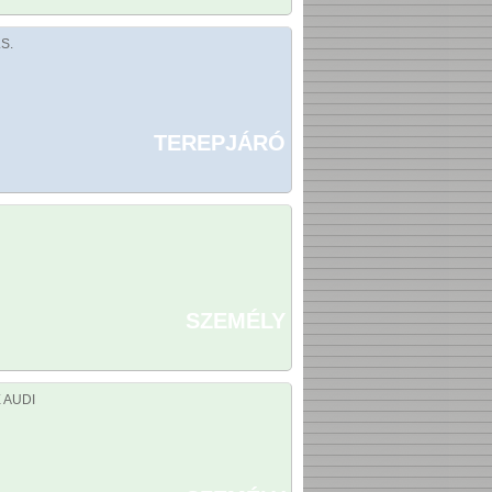
.S.
TEREPJÁRÓ
SZEMÉLY
E AUDI